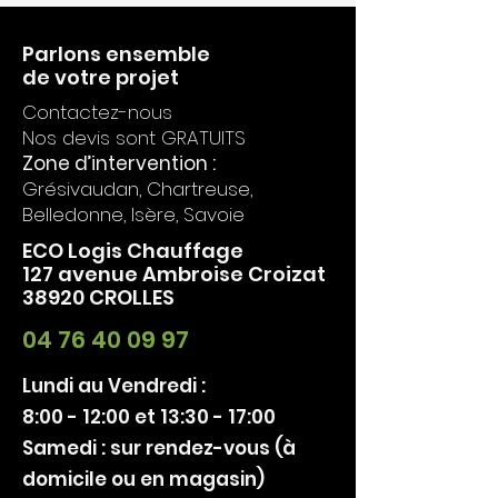
13% d'O2
à cendres intégré et
Nordpeis
- Emissions COV :
48 mg/Nm3% à
SmartFire
pour une expérience
13% d'O2
Parlons ensemble
de feu agréable.
- Emissions de poussière
de votre projet
:
11 mg/Nm3% à 13% d'O2
Thermotte claire ou foncée.
Contactez-nous
- Emissions NOx :
115 mg/Nm3% à
Nos devis sont GRATUITS
13% d'O2
Zone d’intervention :
- Efficacité énergetique
Grésivaudan, Chartreuse,
saisonnière calculée :
72 %
- Emissions PM et COV
Belledonne, Isère, Savoie
calculées
:
59 mg/Nm3 à 13% d'O2
ECO Logis Chauffage
- N° PV d'essai :
RRF - 40 23 6482
127 avenue Ambroise Croizat
- Norme :
EN13240
38920 CROLLES
- Laboratoire :
RRF
- Dimensions HxLxP :
1210x410x410
04 76 40 09 97
mm
- Poids :
120 kg
Lundi au Vendredi :
- Bûches :
30 cm
8:00 - 12:00 et 13:30 - 17:00
Samedi : sur rendez-vous (à
domicile ou en magasin)