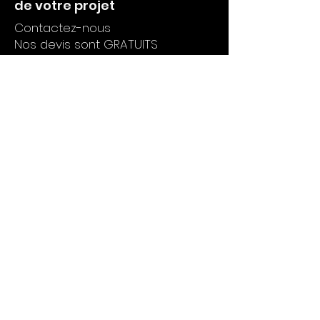
de votre projet
Contactez-nous
Nos devis sont GRATUITS
Zone d’intervention :
Grésivaudan, Chartreuse,
Belledonne, Isère, Savoie
ECO Logis Chauffage
127 avenue Ambroise Croizat
38920 CROLLES
04 76 40 09 97
Lundi au Vendredi :
8:00 - 12:00 et 13:30 - 17:00
Samedi : sur rendez-vous (à
domicile ou en magasin)
Politique de confidentialité