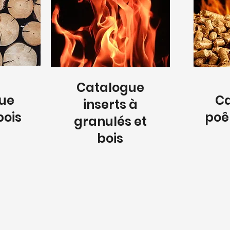
Catalogue
ue
C
inserts à
bois
poê
granulés et
bois