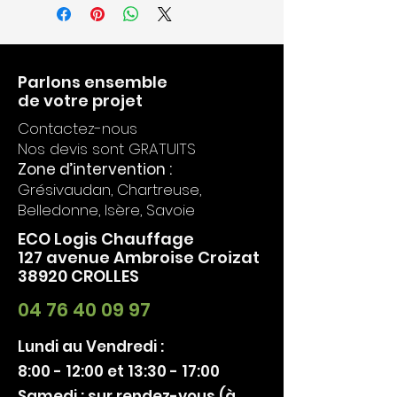
- Rendement :
81 %
- Dimensions HxLxP
:
2350x940x472 mm
- Poids :
486 kg
- Bûches :
50 cm
Parlons ensemble
de votre projet
Contactez-nous
Nos devis sont GRATUITS
Zone d’intervention :
Grésivaudan, Chartreuse,
Belledonne, Isère, Savoie
ECO Logis Chauffage
127 avenue Ambroise Croizat
38920 CROLLES
04 76 40 09 97
Lundi au Vendredi :
8:00 - 12:00 et 13:30 - 17:00
Samedi : sur rendez-vous (à