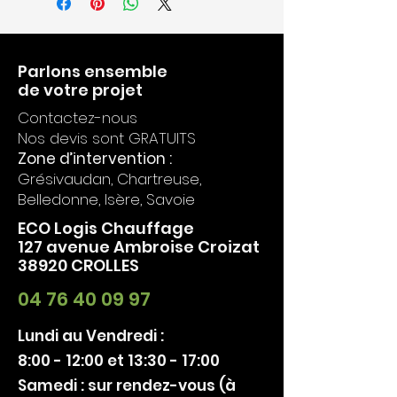
- Emissions CO :
875 mg/Nm3 à
13% d'O2
- Emissions COV :
51 mg/Nm3% à
13% d'O2
Parlons ensemble
- Emissions de poussière :
20
de votre projet
mg/Nm3% à 13% d'O2
Contactez-nous
- Emissions NOx :
98 mg/Nm3% à
Nos devis sont GRATUITS
13% d'O2
Zone d’intervention :
- Efficacité énergetique
Grésivaudan, Chartreuse,
saisonnière calculée :
72 %
- Emissions PM et COV calculées :
Belledonne, Isère, Savoie
71 mg/Nm3 à 13% d'O2
ECO Logis Chauffage
- N° PV d'essai :
RRF -AU 13 3258
127 avenue Ambroise Croizat
- Norme :
EN13240
38920 CROLLES
- Laboratoire :
RRF
- Dimensions HxLxP :
924x420x348
04 76 40 09 97
mm
- Poids :
88 kg
Lundi au Vendredi :
- Bûches :
30 cm
8:00 - 12:00 et 13:30 - 17:00
Samedi : sur rendez-vous (à