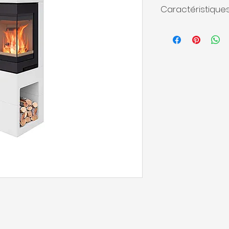
Caractéristique
- Puissance nomin
- Rendement :
80 
- Emissions CO :
11
- Emissions COV :
9
- Emissions de pou
- Emissions NOx :
9
- Efficacité énerge
%
- Emissions PM et
13% d'O2
- N° PV d'essai :
RRF-
- Norme :
EN13229
- Laboratoire :
RRF
- Dimensions HxLxP 
- Poids :
253 kg
- Bûches :
30 cm