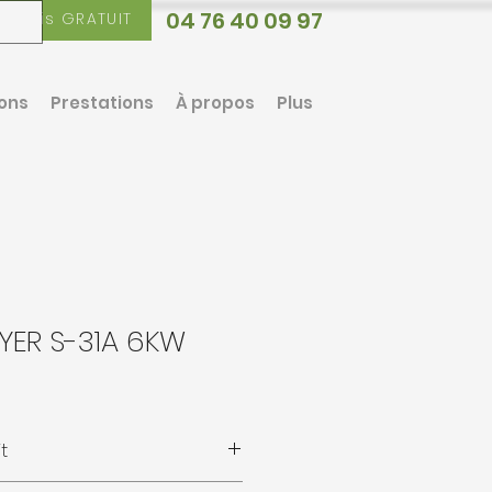
04 76 40 09 97
Devis GRATUIT
ions
Prestations
À propos
Plus
YER S-31A 6KW
t