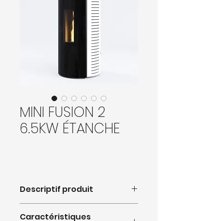
MINI FUSION 2
6.5KW ÉTANCHE
Descriptif produit
Le petit de la gamme Fusion
Caractéristiques
nous en met pleins les yeux