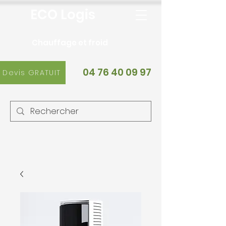
ECO Logis
Chauffage et froid
04 76 40 09 97
Devis GRATUIT