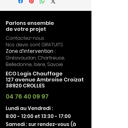
kW
Rendement :
80.8 %
Efficacité énergétique
saisonnière :
71 %
Parlons ensemble
Norme :
EN13240
de votre projet
Dimensions lxpxh :
Contactez-nous
915x510x1778mm
Nos devis sont GRATUITS
Poids
Zone d’intervention :
(céramique/Serpentine/fonte) :
Grésivaudan, Chartreuse,
350/393/293 kg
Bûches :
40 cm
Belledonne, Isère, Savoie
CO :
844mg/Nm³
ECO Logis Chauffage
COV :
49mg/Nm³
127 avenue Ambroise Croizat
NOX :
99mg/Nm³
38920 CROLLES
Poussières :
29mg/Nm³
Diamètre des sortie des fumées
04 76 40 09 97
:
150mm (arrière ou haute)
Entrée d'air :
125mm (arrière ou
Lundi au Vendredi :
dessous)
8:00 - 12:00 et 13:30 - 17:00
Option : Kit accumulation chaleur
:
ACCU-RLU 100 kg
Samedi : sur rendez-vous (à