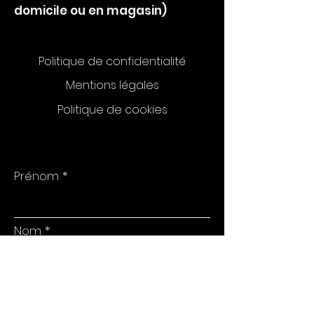
Intérieur :
Chamotte
domicile ou en magasin)
Politique de confidentialité
Mentions légales
Politique de cookies
Prénom
Nom
E-mail