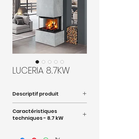
LUCERIA 8.7KW
Descriptif produit
Finition acier :
noir
, serpentine :
Caractéristiques
pierre ollaire
.
techniques - 8.7 kW
Puissance nominale :
8.7 kW
Puissance mini - maxi :
4.3 - 11.3