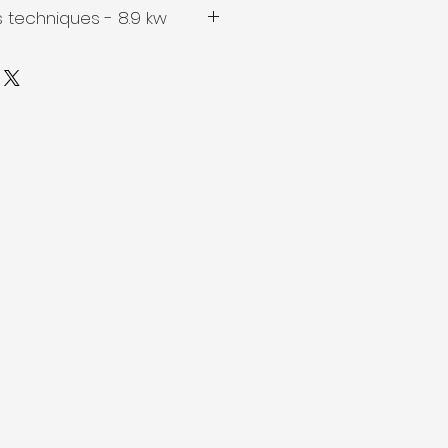
u foncée.
 techniques - 8.9 kw
ale
:
8.9 kW
%
:
2380x796x650 mm