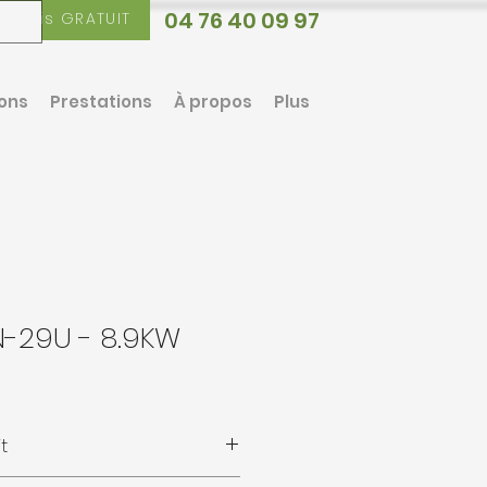
04 76 40 09 97
Devis GRATUIT
ions
Prestations
À propos
Plus
N-29U - 8.9KW
t