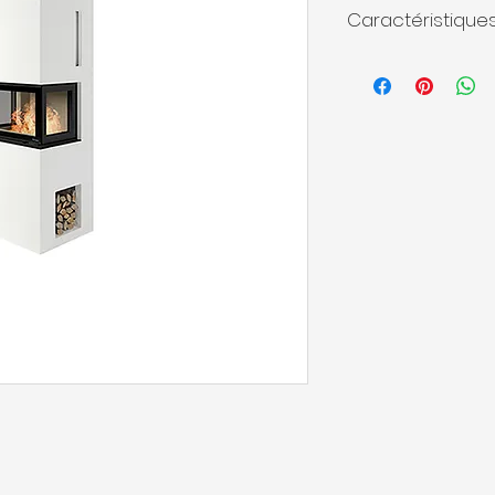
Thermotte claire o
Caractéristiques
- Puissance nomin
- Rendement :
80 
- Dimensions HxLxP 
- Poids :
536 kg
- Bûches :
50 cm