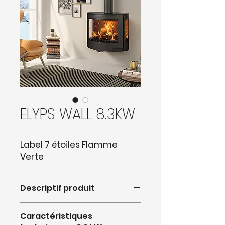
ELYPS WALL 8.3KW
Label 7 étoiles Flamme
Verte
Descriptif produit
Poêle à bois
étanche
en forme
Caractéristiques
d’ellipse
version suspendu
doté