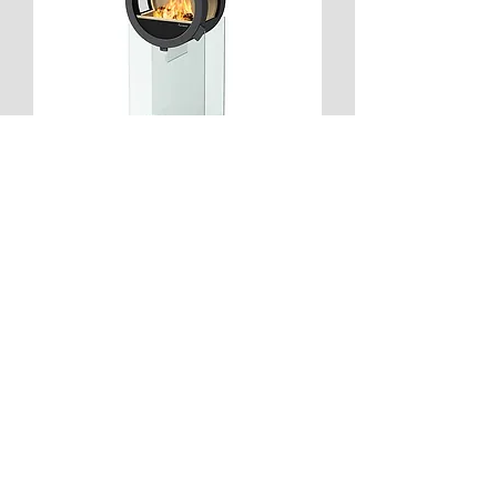
ME GLASS AVEC VITRES LATERALES -
5.8KW